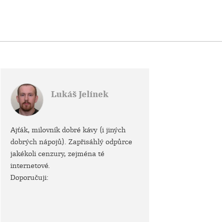
Lukáš Jelínek
Ajťák, milovník dobré kávy (i jiných
dobrých nápojů). Zapřisáhlý odpůrce
jakékoli cenzury, zejména té
internetové.
Doporučuji: