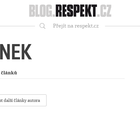
Respekt
Přejít na respekt.cz
Vyhledávání
ÍNEK
 článků
st další články autora