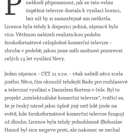
P
neškodí připomenout, jak se tato velmi
úspěšná televize dostala k vysílací licenci,
bez níž by si samozřejmě ani neškrtla.
Licence byla tehdy k dispozici jediná, zájemců bylo
více. Většinou nabízeli realistickou podobu
širokoformátové celoplošné komerční televize –
zhruba v podobě, jakou jsme měli možnost pozorovat
celých 15 let vysílání Novy.
Jeden zájemce – CET 21 s.r.o. – však nabídl něco zcela
jiného. Něco, čím okouzlil tehdejší Radu pro rozhlasové
a televizní vysílání s Danielem Kortem v čele. Byl to
projekt „intelektuálské komerční televize“, tvářící se,
že je český národ jaksi úplně jiný než lidé jinde na
světě, kde širokoformátové komerční televize fungují
už dlouho. Licence byla tehdy jednohlasně (Bohuslav
Hanuš byl sice nejprve proti, ale nakonec se nechal