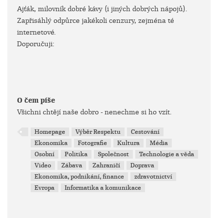
Ajťák, milovník dobré kávy (i jiných dobrých nápojů).
Zapřisáhlý odpůrce jakékoli cenzury, zejména té
internetové.
Doporučuji:
O čem píše
Všichni chtějí naše dobro - nenechme si ho vzít.
Homepage
Výběr Respektu
Cestování
Ekonomika
Fotografie
Kultura
Média
Osobní
Politika
Společnost
Technologie a věda
Video
Zábava
Zahraničí
Doprava
Ekonomika, podnikání, finance
zdravotnictví
Evropa
Informatika a komunikace