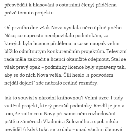
přesvědčit k hlasování s ostatními členy) přidělena
právě tomuto projektu.
Od prvního dne však Nova vysílala něco úplně jiného.
Něco, co naprosto neodpovídalo podmínkám, za
kterých byla licence přidělena, a co se naopak velmi
blížilo odmítnutým konkurenčním projektům. Televizní
rada měla zakročit a licenci okamžitě odejmout. Stal se
však pravý opak – podmínky licence byly upraveny tak,
aby se do nich Nova vešla. Čili heslo „s podvodem
nejdál dojdeš“ zde nabralo reálné rozměry.
Jak to souvisí s národní knihovnou? Velmi úzce. I tady
zvítězil projekt, který porušil podmínky. Rozdíl je jen v
tom, že zatímco u Novy při samotném rozhodování
ještě o záměrech Vladimíra Železného a spol. nikdo
nevěděl (i když tušit se to dalo – snad všichni členové