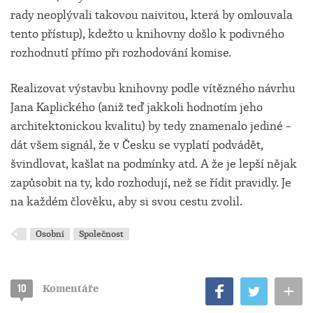
rady neoplývali takovou naivitou, která by omlouvala
tento přístup), kdežto u knihovny došlo k podivného
rozhodnutí přímo při rozhodování komise.
Realizovat výstavbu knihovny podle vítězného návrhu
Jana Kaplického (aniž teď jakkoli hodnotím jeho
architektonickou kvalitu) by tedy znamenalo jediné –
dát všem signál, že v Česku se vyplatí podvádět,
švindlovat, kašlat na podmínky atd. A že je lepší nějak
zapůsobit na ty, kdo rozhodují, než se řídit pravidly. Je
na každém člověku, aby si svou cestu zvolil.
Osobní
Společnost
+
10
Komentáře