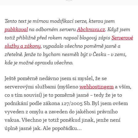
Tento text je mírnou modifikací verze, kterou jsem
publikoval
na odborném serveru
Abclinuxu.cz
. Když jsem
totiž přibližně před rokem napsal blogový zápis
Serverové
služby a zákony
, vypadalo všechno poměrně jasně a
zřetelně. Jenže to bychom nesměli být v Česku – v zemi,
kde je možné opravdu všechno.
Ještě poměrně nedávno jsem si myslel, že se
serverovými službami (myšleno
webhostingem
a vším,
co s tím souvisí) je to poměrně jasné – tedy že je to
podnikání podle zákona 127/2005 Sb. Byl jsem ovšem
vyveden z omylu a zaveden do jakéhosi právního
vakua. Všechno je totiž poněkud jinak, jenže není
úplně jasné jak. Ale popořádku…