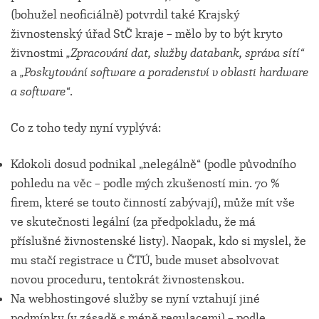
(bohužel neoficiálně) potvrdil také Krajský
živnostenský úřad StČ kraje – mělo by to být kryto
živnostmi
„Zpracování dat, služby databank, správa sítí“
a
„Poskytování software a poradenství v oblasti hardware
a software“
.
Co z toho tedy nyní vyplývá:
Kdokoli dosud podnikal „nelegálně“ (podle původního
pohledu na věc – podle mých zkušeností min. 70 %
firem, které se touto činností zabývají), může mít vše
ve skutečnosti legální (za předpokladu, že má
příslušné živnostenské listy). Naopak, kdo si myslel, že
mu stačí registrace u ČTÚ, bude muset absolvovat
novou proceduru, tentokrát živnostenskou.
Na webhostingové služby se nyní vztahují jiné
podmínky (v zásadě s méně regulacemi) – podle