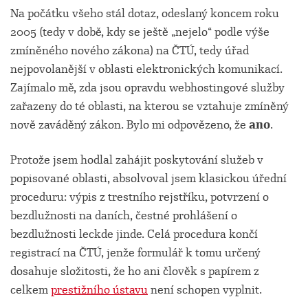
Na počátku všeho stál dotaz, odeslaný koncem roku
2005 (tedy v době, kdy se ještě „nejelo“ podle výše
zmíněného nového zákona) na ČTÚ, tedy úřad
nejpovolanější v oblasti elektronických komunikací.
Zajímalo mě, zda jsou opravdu webhostingové služby
zařazeny do té oblasti, na kterou se vztahuje zmíněný
nově zaváděný zákon. Bylo mi odpovězeno, že
ano
.
Protože jsem hodlal zahájit poskytování služeb v
popisované oblasti, absolvoval jsem klasickou úřední
proceduru: výpis z trestního rejstříku, potvrzení o
bezdlužnosti na daních, čestné prohlášení o
bezdlužnosti leckde jinde. Celá procedura končí
registrací na ČTÚ, jenže formulář k tomu určený
dosahuje složitosti, že ho ani člověk s papírem z
celkem
prestižního ústavu
není schopen vyplnit.