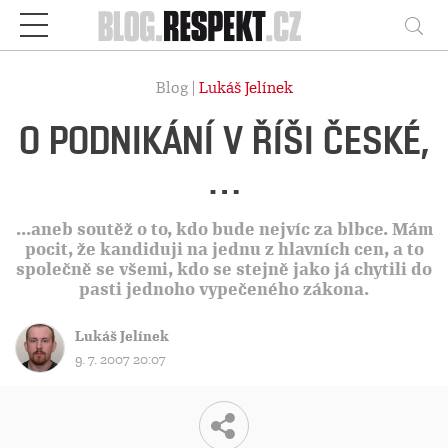
Respekt
Vy
Blog |
Lukáš Jelínek
O PODNIKÁNÍ V ŘÍŠI ČESKÉ,
…
...aneb soutěž o to, kdo bude nejvíc za blbce. Mám
pocit, že kandiduji na jednu z hlavních cen, a to
společně se všemi, kdo se stejně jako já chytili do
pasti jednoho vypečeného zákona.
Lukáš Jelínek
9. 7. 2007 20:07