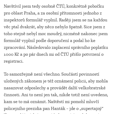
Navštívil jsem tedy osobně ČTÚ, konkrétně pobočku
pro oblast Praha, a za osobní přítomnosti jednoho z
inspektorů formulář vyplnil. Raději jsem se na každou
věc ptal dvakrát, aby něco nebylo špatně. Sice jsem z
toho stejně nebyl moc moudrý, nicméně nakonec jsem
formulář vyplnil podle doporučení a podal ho ke
zpracování. Následovalo zaplacení správního poplatku
1000 Kč a po pár dnech mi od ČTÚ přišlo potvrzení o
registraci.
To samozřejmě není všechno. Součástí povinností
uložených zákonem je též oznámení policii, aby mohla
nasazovat odposlechy a provádět další velkobratrské
činnosti. Ani to není jen tak, nikde totiž není uvedeno,
kam se to má oznámit. Naštěstí mi pomohl mluvčí
policejního prezidia pan Hanták – jde o „supertajný“