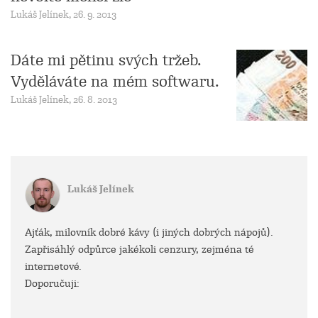
Lukáš Jelínek, 26. 9. 2013
Dáte mi pětinu svých tržeb.
Vyděláváte na mém softwaru.
Lukáš Jelínek, 26. 8. 2013
Lukáš Jelínek
Ajťák, milovník dobré kávy (i jiných dobrých nápojů).
Zapřisáhlý odpůrce jakékoli cenzury, zejména té
internetové.
Doporučuji: