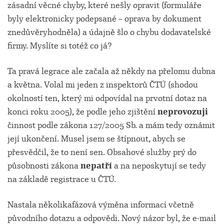
zásadní věcné chyby, které nešly opravit (formuláře
byly elektronicky podepsané – oprava by dokument
znedůvěryhodněla) a údajně šlo o chybu dodavatelské
firmy. Myslíte si totéž co já?
Ta pravá legrace ale začala až někdy na přelomu dubna
a května. Volal mi jeden z inspektorů ČTÚ (shodou
okolností ten, který mi odpovídal na prvotní dotaz na
konci roku 2005), že podle jeho zjištění
neprovozuji
činnost podle zákona 127/2005 Sb. a mám tedy oznámit
její ukončení. Musel jsem se štípnout, abych se
přesvědčil, že to není sen. Obsahové služby prý do
působnosti zákona
nepatří
a na neposkytují se tedy
na základě registrace u ČTÚ.
Nastala několikafázová výměna informací včetně
původního dotazu a odpovědi. Nový názor byl, že e-mail