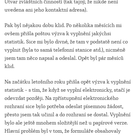
Útvar zvláštních činností (tak tajný, že nikde není
uvedena ani jeho kontaktní adresa).
Pak byl nějakou dobu klid. Po několika měsících mi
ovšem přišla poštou výzva k vyplnění jakýchsi
statistik. Sice mi bylo divné, že tam v podstatě není co
vyplnit (byla to samá telefonní stanice atd.), nicméně
jsem tam něco napsal a odeslal. Opět byl pár měsíců
klid.
Na začátku letošního roku přišla opět výzva k vyplnění
statistik – s tím, že když se vyplní elektronicky, stačí je
odevzdat později. Na zpřístupnění elektronického
rozhraní sice bylo potřeba odeslat písemnou žádost,
přesto jsem tak učinil a do rozhraní se dostal. Vyplnění
bylo ale ještě mnohem složitější než u papírové verze.
Hlavní problém byl v tom, že formuláře obsahovaly