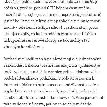
Zbývá se ještě akademicky zeptat, kdo za to může. Je
otázkou, proč se pohled ČTÚ během času změnil –
možná toho mají opravdu moc (inspektorů je skutečně
jen několik na celý kraj a mají toho ve své působnosti
hodně – telefonní služby, radiové vysílání atd.), proto
uvítají cokoliv, co by jim odňalo část starostí. Těžko
uchopitelné serverové služby se tak mohly stát
vhodným kandidátem.
Rozhodující podíl másla na hlavě mají ale jednoznačně
zákonodárci. Zákon (včetně navazujících vyhlášek) je
totiž typický „gumák“, který sice přinesl dobrou věc v
podobě liberalizace podnikání v oblasti připojení k
Internetu (dříve to byla koncesovaná živnost, navíc s
poplatkem 150 tisíc za licenci), nicméně mnoho věcí
zamlžil tak, že se v nich nikdo nevyzná. Přes parlament
také vede jediná cesta, jak by se to dalo uvést do