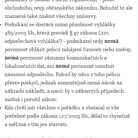
obchodního, resp. občanského zákoníku. Bohužel to ale
znamená také změnit všechny smlouvy.
Podnikání se dostává mimo působnost vyhlášky
485/2005 Sb., která provádí § 97 zákona („tzv.
odposlechová vyhláška“) – podnikatel tedy
nemá
povinnost ohlásit policii zahájení činnosti nebo změny,
nemá
povinnost záznamu komunikačních a
lokalizačních dat, ani
nemá
povinnost umožnit
nasazení odposlechu. Pokud by něco z toho policii
přesto poskytl, jednak samozřejmě nemá nárok na
náhradu nákladů, a navíc by v některých případech
možná i porušil zákon.
Kdo chtěl mít všechno v pořádku a obstaral si vše
potřebné podle zákona 127/2005 Sb., dělal to zbytečně
a měl/má s tím jen starosti.