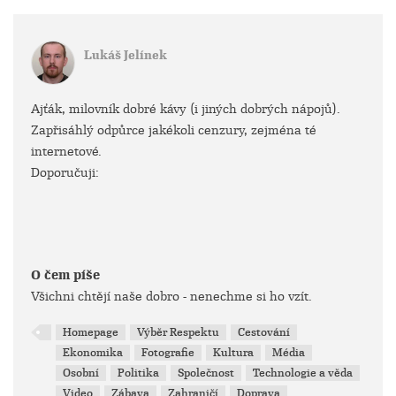
Lukáš Jelínek
Ajťák, milovník dobré kávy (i jiných dobrých nápojů).
Zapřisáhlý odpůrce jakékoli cenzury, zejména té
internetové.
Doporučuji:
O čem píše
Všichni chtějí naše dobro - nenechme si ho vzít.
Homepage
Výběr Respektu
Cestování
Ekonomika
Fotografie
Kultura
Média
Osobní
Politika
Společnost
Technologie a věda
Video
Zábava
Zahraničí
Doprava