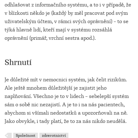
odhlašovat z informačního systému, a to i v případě, že
v blízkosti někdo je (každý by měl pracovat pod svým
uživatelským účtem, v rámci svých oprávnění) – to se
týká hlavně lidí, kteří mají v systému rozsáhlá
oprávnění (primář, vrchní sestra apod.).
Shrnutí
Je důležité mít v nemocnici systém, jak čelit rizikům.
Ale ještě mnohem důležitější je zajistit jeho
naplňování. Všechno je to v lidech – sebelepší systém
sám o sobě nic nezajistí. A je to i na nás pacientech,
abychom si všímali nedostatků a upozorňovali na ně.
Jako obvykle, i tady platí, že to za nás nikdo neudělá.
Společnost
zdravotnictví