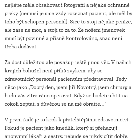
nejlépe měla obsahovat i fotografii a nějaké ochranné
prvky (nemusí je sice vždy rozeznat pacient, ale měl by
toho být schopen personál). Sice to stojí nějaké peníze,
ale zase ne moc, a stojí to za to. Že nošení jmenovek
musí být povinné a přísně kontrolováno, snad není
třeba dodávat.
Za dost důležitou ale považuji ještě jinou věc. V našich
krajích bohužel není příliš zvykem, aby se
zdravotnický personál pacientům představoval. Tedy
něco jako „Dobrý den, jsem Jiří Novotný, jsem chirurg a
budu vás zítra ráno operovat. Když se budete chtít na
cokoli zeptat, s důvěrou se na mě obraťte…“
V první řadě je to krok k přátelštějšímu zdravotnictví.
Pokud je pacient jako knedlík, který si přehazují
anonymní lékaři a sestry, nebude se nikdy cítit dobře.