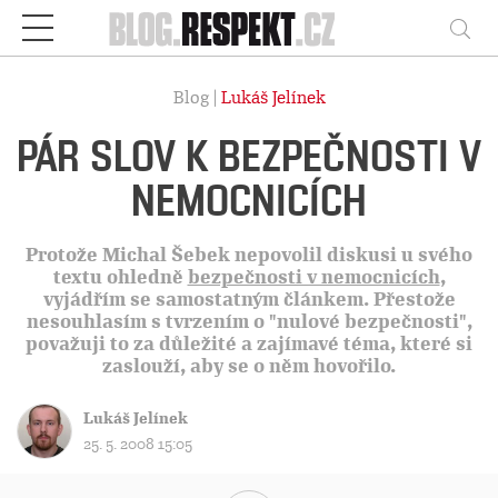
Respekt
Vy
Blog |
Lukáš Jelínek
PÁR SLOV K BEZPEČNOSTI V
NEMOCNICÍCH
Protože Michal Šebek nepovolil diskusi u svého
textu ohledně
bezpečnosti v nemocnicích
,
vyjádřím se samostatným článkem. Přestože
nesouhlasím s tvrzením o "nulové bezpečnosti",
považuji to za důležité a zajímavé téma, které si
zaslouží, aby se o něm hovořilo.
Lukáš Jelínek
25. 5. 2008 15:05