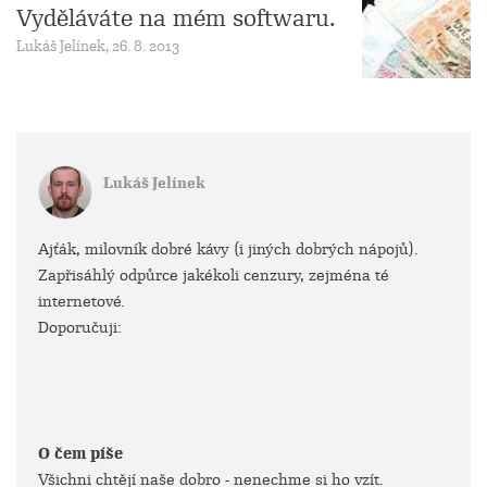
Vyděláváte na mém softwaru.
Lukáš Jelínek, 26. 8. 2013
Lukáš Jelínek
Ajťák, milovník dobré kávy (i jiných dobrých nápojů).
Zapřisáhlý odpůrce jakékoli cenzury, zejména té
internetové.
Doporučuji:
O čem píše
Všichni chtějí naše dobro - nenechme si ho vzít.