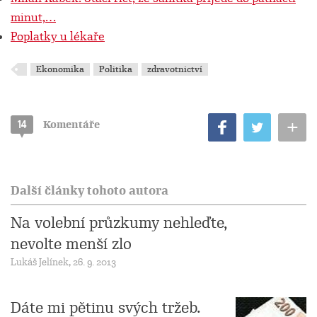
minut,…
Poplatky u lékaře
Ekonomika
Politika
zdravotnictví
+
14
Komentáře
Další články tohoto autora
Na volební průzkumy nehleďte,
nevolte menší zlo
Lukáš Jelínek, 26. 9. 2013
Dáte mi pětinu svých tržeb.