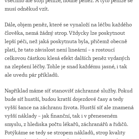
všechno ale stojí peníze, hodně peněz. A tyto peníze se
musí odněkud vzít.
Dále, objem peněz, které se vynaloží na léčbu každého
člověka, nemá žádný strop. Vždycky lze poskytnout
lepší péči, než jaká poskytnuta byla, přičemž obecně
platí, že tato závislost není lineární – s rostoucí
celkovou částkou klesá efekt dalších peněz vydaných
na zlepšení léčby. Tohle je snad každému jasné, i tak
ale uvedu pár příkladů.
Například máme síť stanovišť záchranné služby. Pokud
bude síť hustší, budou kratší dojezdové časy a tedy
vyšší šance na záchranu života. Hustší síť ale znamená
vyšší náklady – jak finanční, tak i v přeneseném
smyslu, z hlediska počtu lékařů, záchranářů a řidičů.
Potýkáme se tedy se stropem nákladů, strop kvality