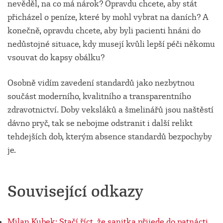
nevěděl, na co má nárok? Opravdu chcete, aby stát
přicházel o peníze, které by mohl vybrat na daních? A
konečně, opravdu chcete, aby byli pacienti hnáni do
nedůstojné situace, kdy musejí kvůli lepší péči někomu
vsouvat do kapsy obálku?
Osobně vidím zavedení standardů jako nezbytnou
součást moderního, kvalitního a transparentního
zdravotnictví. Doby veksláků a šmelinářů jsou naštěstí
dávno pryč, tak se nebojme odstranit i další relikt
tehdejších dob, kterým absence standardů bezpochyby
je.
Související odkazy
Milan Kubek: Stačí říct, že sanitka přijede do patnácti