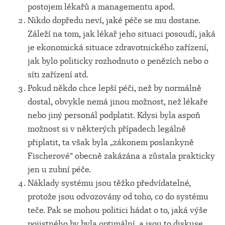
postojem lékařů a managementu apod.
Nikdo dopředu neví, jaké péče se mu dostane.
Záleží na tom, jak lékař jeho situaci posoudí, jaká
je ekonomická situace zdravotnického zařízení,
jak bylo politicky rozhodnuto o penězích nebo o
síti zařízení atd.
Pokud někdo chce lepší péči, než by normálně
dostal, obvykle nemá jinou možnost, než lékaře
nebo jiný personál podplatit. Kdysi byla aspoň
možnost si v některých případech legálně
připlatit, ta však byla „zákonem poslankyně
Fischerové“ obecně zakázána a zůstala prakticky
jen u zubní péče.
Náklady systému jsou těžko předvídatelné,
protože jsou odvozovány od toho, co do systému
teče. Pak se mohou politici hádat o to, jaká výše
pojistného by byla optimální, a jsou to diskuse