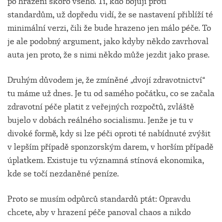
po hrazení skoro všeho. Ti, kdo bojují proti
standardům, už dopředu vidí, že se nastavení přiblíží té
minimální verzi, čili že bude hrazeno jen málo péče. To
je ale podobný argument, jako kdyby někdo zavrhoval
auta jen proto, že s nimi někdo může jezdit jako prase.
Druhým důvodem je, že zmíněné „dvojí zdravotnictví“
tu máme už dnes. Je tu od samého počátku, co se začala
zdravotní péče platit z veřejných rozpočtů, zvláště
bujelo v dobách reálného socialismu. Jenže je tu v
divoké formě, kdy si lze péči oproti té nabídnuté zvýšit
v lepším případě sponzorským darem, v horším případě
úplatkem. Existuje tu významná stínová ekonomika,
kde se točí nezdaněné peníze.
Proto se musím odpůrců standardů ptát: Opravdu
chcete, aby v hrazení péče panoval chaos a nikdo