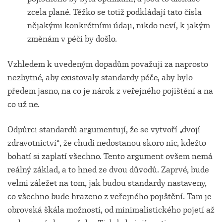
zcela plané. Těžko se totiž podkládají tato čísla
nějakými konkrétními údaji, nikdo neví, k jakým
změnám v péči by došlo.
Vzhledem k uvedeným dopadům považuji za naprosto
nezbytné, aby existovaly standardy péče, aby bylo
předem jasno, na co je nárok z veřejného pojištění a na
co už ne.
Odpůrci standardů argumentují, že se vytvoří „dvojí
zdravotnictví“, že chudí nedostanou skoro nic, kdežto
bohatí si zaplatí všechno. Tento argument ovšem nemá
reálný základ, a to hned ze dvou důvodů. Zaprvé, bude
velmi záležet na tom, jak budou standardy nastaveny,
co všechno bude hrazeno z veřejného pojištění. Tam je
obrovská škála možností, od minimalistického pojetí až