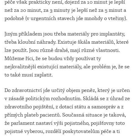
péče však prakticky není, dojezd za 10 minut je lepší
než za 20 minut, za 3 minuty je lepší než za 5 minut a
podobně (v urgentních stavech jde mnohdy o vteřiny).
Jiným příkladem jsou třeba materiály pro implantáty,
třeba kloubní náhrady. Existuje škála materiálů, které
lze použít. Jsou různě drahé, mají různé vlastnosti.
Můžeme říci, že se budou vždy používat ty
nejkvalitnější existující materiály, ale problém je, že se
to také musí zaplatit.
Do zdravotnictví jde určitý objem peněz, který je určen
v zásadě politickým rozhodnutím. Skládá se z úhrad ze
zdravotního pojištění, z dotací státu a samospráv a z
přímých plateb pacientů. Současná situace je taková,
že parlament nastaví výši pojistného, pojišťovny toto
pojistné vyberou, rozdělí poskytovatelům péče a ti