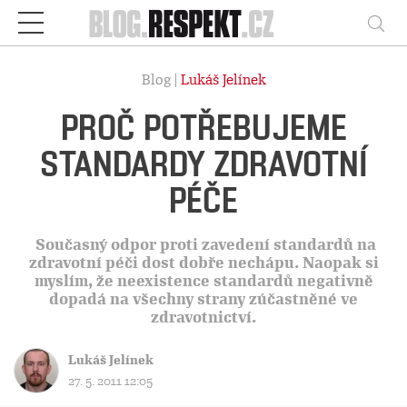
Respekt
Vy
Blog |
Lukáš Jelínek
PROČ POTŘEBUJEME
STANDARDY ZDRAVOTNÍ
PÉČE
Současný odpor proti zavedení standardů na
zdravotní péči dost dobře nechápu. Naopak si
myslím, že neexistence standardů negativně
dopadá na všechny strany zúčastněné ve
zdravotnictví.
Lukáš Jelínek
27. 5. 2011 12:05